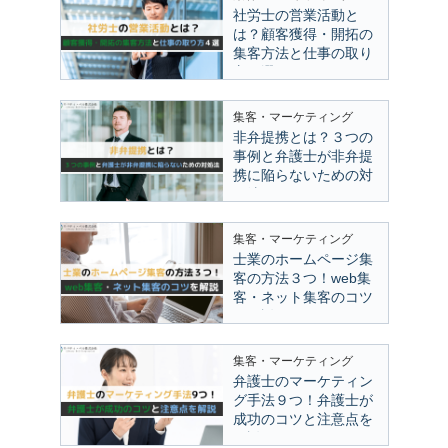
社労士の営業活動と
は？顧客獲得・開拓の
集客方法と仕事の取り
方４選
集客・マーケティング
非弁提携とは？３つの
事例と弁護士が非弁提
携に陥らないための対
処法
集客・マーケティング
士業のホームページ集
客の方法３つ！web集
客・ネット集客のコツ
を解説
集客・マーケティング
弁護士のマーケティン
グ手法９つ！弁護士が
成功のコツと注意点を
解説