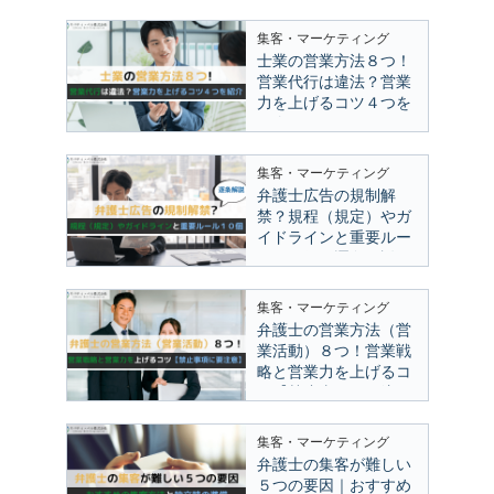
集客・マーケティング
士業の営業方法８つ！
営業代行は違法？営業
力を上げるコツ４つを
紹介
集客・マーケティング
弁護士広告の規制解
禁？規程（規定）やガ
イドラインと重要ルー
ル１０個｜逐条解説
集客・マーケティング
弁護士の営業方法（営
業活動）８つ！営業戦
略と営業力を上げるコ
ツ【禁止事項に要注
意】
集客・マーケティング
弁護士の集客が難しい
５つの要因｜おすすめ